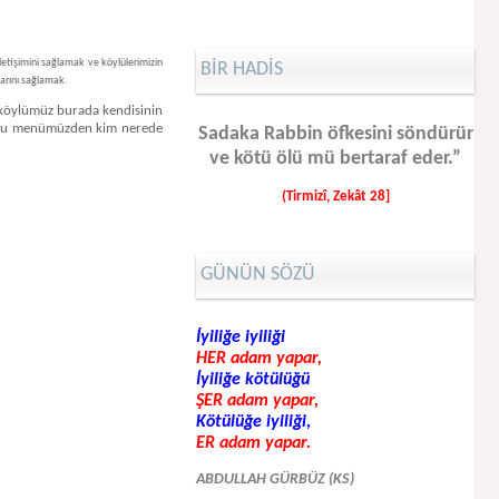
letişimini sağlamak ve köylülerimizin
BİR HADİS
larını sağlamak.
 köylümüz burada kendisinin
müz bu menümüzden kim nerede
Sadaka Rabbin öfkesini söndürür
ve kötü ölü mü bertaraf eder.”
(Tirmizî, Zekât 28]
GÜNÜN SÖZÜ
İyiliğe iyiliği
HER adam yapar,
İyiliğe kötülüğü
ŞER adam yapar,
Kötülüğe iyiliği,
ER adam yapar.
ABDULLAH GÜRBÜZ (KS)