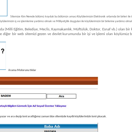
Sitemize Kim Nerede bölümü koyduk bu bölümün amacı Köylülerimizin Elektronik ortamda bir birleri ile i
erimizin iş ve işlemlerine yardımcı olmak ve Milliyetçilik duyguları ile köylülerimizin bir birlerine yardımcı olma
illi Eğitim, Belediye, Meclis, Kaymakamlık, Müftülük, Doktor, Esnaf vb.) olan bir
an ve diğer bir web sitemizi gezen ve devlet kurumunda bir işi ve işlemi olan köylü
Arama Motorunu tıklar
zar ve ara deyip ismi arattığımız zaman bize sitemizde kayıtlı köylülerimizin ismi çıkacak.