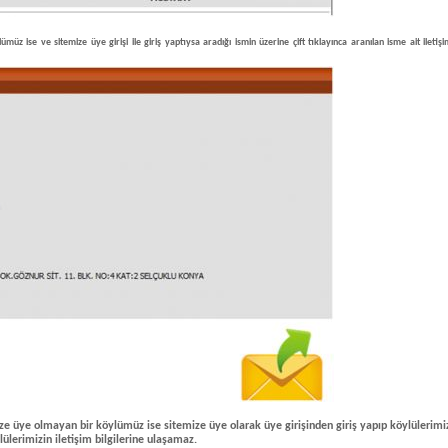
ümüz ise ve sitemize üye girişi ile giriş yaptıysa aradığı ismin üzerine çift tıklayınca aranılan isme ait iletişi
e üye olmayan bir köylümüz ise sitemize üye olarak üye girişinden giriş yapıp köylülerimizi
lülerimizin iletişim bilgilerine ulaşamaz.