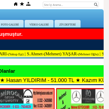
FOTO GALERİ
VİDEO GALERİ
ZİY.DEFTERİ
uşmuştur.
|
S.Ah
met-(Mehmet) YAŞAR-
|
Selamiye 
kup Eşi)
(Mehmet Oğlu)
Olanlar
YILDIRIM - 51.000 TL
★
Kazım KÜÇÜKKESKİN