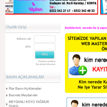
Üyelik Girişi
Köylülerimiz nerede Ne iş yapı
Kullanıcı adı
Şifre
Parolamı unuttum
Üye olmak istiyorum
BASIN AÇIKLAMALARI
İftar Basın Açıklamaları
Basında Meydan-der
MEYDANLI KÖYÜ YAĞMUR
DUASI