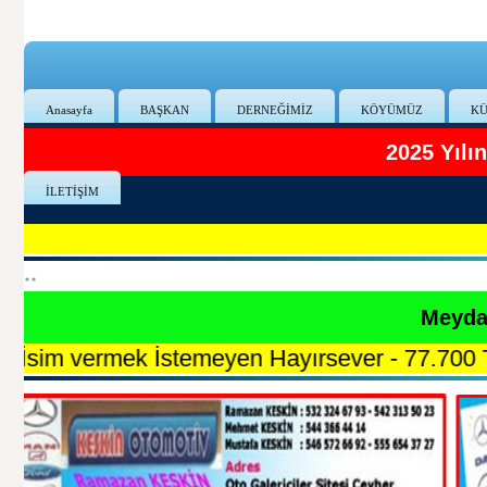
Anasayfa
BAŞKAN
DERNEĞİMİZ
KÖYÜMÜZ
KÜ
2025 Yıl
İLETİŞİM
**
Meydan
rmek İstemeyen Hayırsever - 77.700 TL
★
Aşır