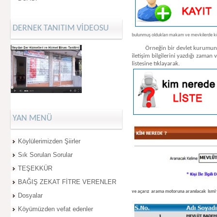
DERNEK TANITIM VİDEOSU
bulunmuş oldukları makam ve mevkilerde köylül
Örneğin bir devlet kurumunda (M
iletişim bilgilerini yazdığı zam
listesine tıklayarak.
YAN MENÜ
Köylülerimizden Şiirler
Sık Sorulan Sorular
TEŞEKKÜR
BAĞIŞ ZEKAT FİTRE VERENLER
ve açarız arama motoruna aranılacak ismi ya
Dosyalar
Köyümüzden vefat edenler