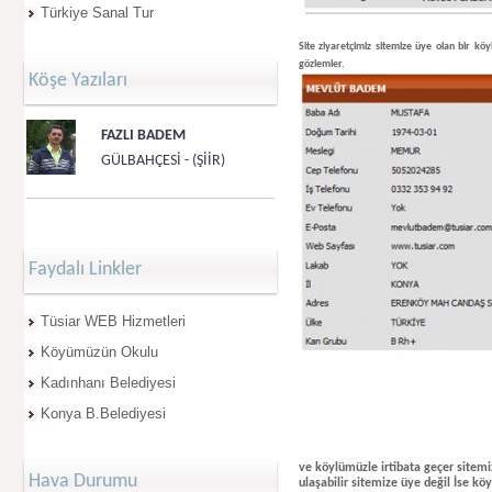
Türkiye Sanal Tur
Site ziyaretçimiz sitemize üye olan bir köyl
gözlemler.
Köşe Yazıları
FAZLI BADEM
GÜLBAHÇESİ - (ŞİİR)
Faydalı Linkler
Tüsiar WEB Hizmetleri
Köyümüzün Okulu
Kadınhanı Belediyesi
Konya B.Belediyesi
ve köylümüzle irtibata geçer sitemiz
Hava Durumu
ulaşabilir sitemize üye değil İse köy