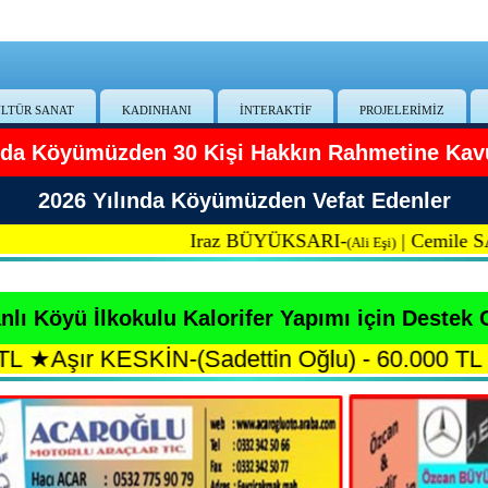
LTÜR SANAT
KADINHANI
İNTERAKTİF
PROJELERİMİZ
ında Köyümüzden 30 Kişi Hakkın Rahmetine Kav
2026 Yılında Köyümüzden Vefat Edenler
Iraz BÜYÜKSARI-
|
Cemile SARI-
(Ali Eşi)
(Ya
lı Köyü İlkokulu Kalorifer Yapımı için Destek 
 KESKİN-(Sadettin Oğlu) - 60.000 TL
★
Hasan 