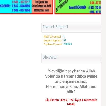
Ziyaret Bilgileri
Aktif Ziyaretçi
1
Bugün Toplam
37
Toplam Ziyaret
758864
BİR AYET
“Sevdiğiniz şeylerden Allah
yolunda harcamadıkça iyiliğe
asla erişemezsiniz.
Her ne harcarsanız Allah onu
bilir.”
(Âl-i İmran Sûresi – 92. Âyet-i Kerimenin
Meâli)