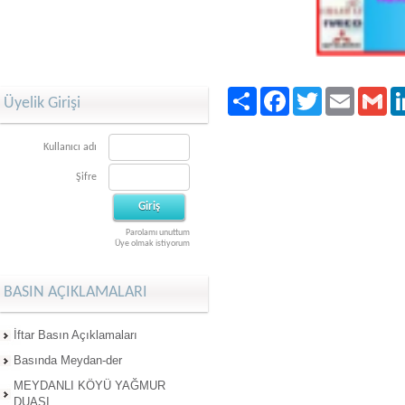
Paylaş
Facebook
Twitter
Email
Gma
Üyelik Girişi
Kullanıcı adı
Şifre
Parolamı unuttum
Üye olmak istiyorum
BASIN AÇIKLAMALARI
İftar Basın Açıklamaları
Basında Meydan-der
MEYDANLI KÖYÜ YAĞMUR
DUASI