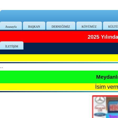
Anasayfa
BAŞKAN
DERNEĞİMİZ
KÖYÜMÜZ
KÜLTÜ
2025 Yılınd
İLETİŞİM
**
Meydanlı
İsim vermek İste