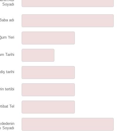
Soyadı
Baba adı
ğum Yeri
m Tarihi
iş tarihi
in tertibi
rtibat Tel
ydedenin
ı Soyadı