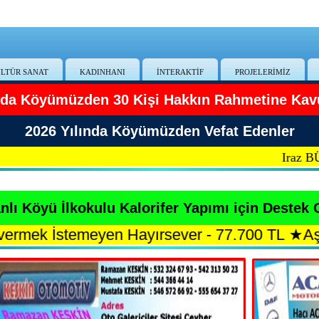
LTÜR SANAT
KADINHANI
İNTERAKTİF
PROJELERİMİZ
ında Köyümüzden 30 Kişi Hakkın Rahmetine Kav
2026 Yılında Köyümüzden Vefat Edenler
Iraz BÜYÜK
lı Köyü İlkokulu Kalorifer Yapımı için Destek 
stemeyen Hayırsever - 77.700 TL
★
Aşır KESKİ