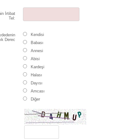
n İrtibat
Tel:
Kendisi
ydedenin
lık Derec
Babası
Annesi
Abisi
Kardeşi
Halası
Dayısı
Amcası
Diğer