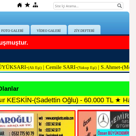
FOTO GALERİ
VİDEO GALERİ
ZİY.DEFTERİ
uşmuştur.
SARI-
|
Cemile SARI-
|
S.Ah
met-(Mehmet) 
(Ali Eşi)
(Yakup Eşi)
Olanlar
N-(Sadettin Oğlu) - 60.000 TL
★
Hasan YILDI