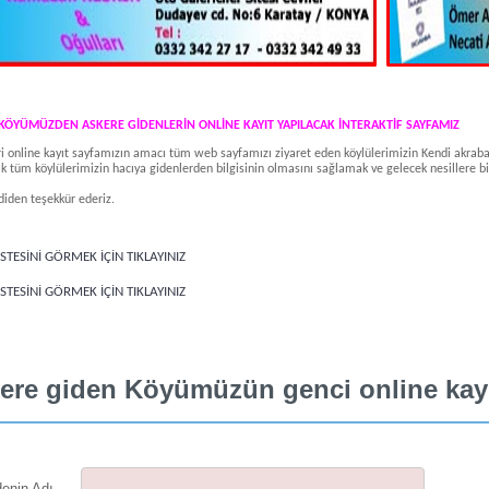
KÖYÜMÜZDEN ASKERE GİDENLERİN ONLİNE KAYIT YAPILACAK İNTERAKTİF SAYFAMIZ
e kayıt sayfamızın amacı tüm web sayfamızı ziyaret eden köylülerimizin Kendi akrabal
rak tüm köylülerimizin hacıya gidenlerden bilgisinin olmasını sağlamak ve gelecek nesillere 
iden teşekkür ederiz.
İSTESİNİ GÖRMEK İÇİN TIKLAYINIZ
İSTESİNİ GÖRMEK İÇİN TIKLAYINIZ
ere giden Köyümüzün genci online kay
denin Adı