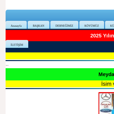
Anasayfa
BAŞKAN
DERNEĞİMİZ
KÖYÜMÜZ
KÜ
2025 Yıl
İLETİŞİM
**
Meydan
İsim vermek İ