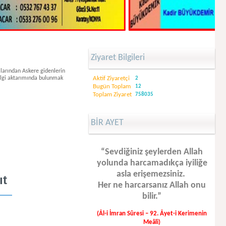
Ziyaret Bilgileri
arından Askere gidenlerin
bilgi aktarımında bulunmak
Aktif Ziyaretçi
2
Bugün Toplam
12
Toplam Ziyaret
758035
BİR AYET
“Sevdiğiniz şeylerden Allah
yolunda harcamadıkça iyiliğe
asla erişemezsiniz.
ıt
Her ne harcarsanız Allah onu
bilir.”
(Âl-i İmran Sûresi – 92. Âyet-i Kerimenin
Meâli)