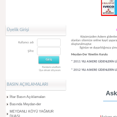
Üyelik Girişi
Köyümüzden Askere gidenleri onlin
olanları sitemize online kayıt yapa
Kullanıcı adı
oluşturulmuştur.
İlginize ve duyarlılığınıza şimd
Şifre
Meydan-Der Yönetim Kurulu
* 2011 YILI ASKERE GİDENLERİN L
Parolamı unuttum
* 2012 YILI ASKERE GİDENLERİN L
Üye olmak istiyorum
BASIN AÇIKLAMALARI
Ask
İftar Basın Açıklamaları
Basında Meydan-der
MEYDANLI KÖYÜ YAĞMUR
DUASI
*
Askere gi