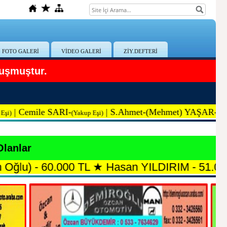
FOTO GALERİ
VİDEO GALERİ
ZİY.DEFTERİ
uşmuştur.
mile SARI-
|
S.Ah
met-(Mehmet) YAŞAR-
(Yakup Eşi)
(Mehmet Oğlu
Olanlar
60.000 TL
★
Hasan YILDIRIM - 51.000 TL
★
Ka