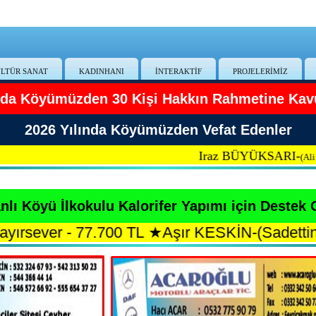
LTÜR SANAT
KADINHANI
İNTERAKTİF
PROJELERİMİZ
ında Köyümüzden 30 Kişi Hakkın Rahmetine Kav
2026 Yılında Köyümüzden Vefat Edenler
Iraz BÜYÜKSARI-
|
Ce
(Ali Eşi)
lı Köyü İlkokulu Kalorifer Yapımı için Destek 
- 77.700 TL
★
Aşır KESKİN-(Sadettin Oğlu) - 