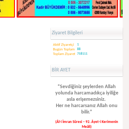
Ziyaret Bilgileri
Aktif Ziyaretçi
1
Bugün Toplam
88
Toplam Ziyaret
758111
BİR AYET
“Sevdiğiniz şeylerden Allah
yolunda harcamadıkça iyiliğe
asla erişemezsiniz.
Her ne harcarsanız Allah onu
bilir.”
(Âl-i İmran Sûresi – 92. Âyet-i Kerimenin
Meâli)