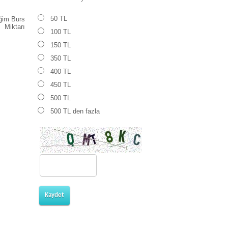
50 TL
ğim Burs
Miktarı
100 TL
150 TL
350 TL
400 TL
450 TL
500 TL
500 TL den fazla
Kaydet