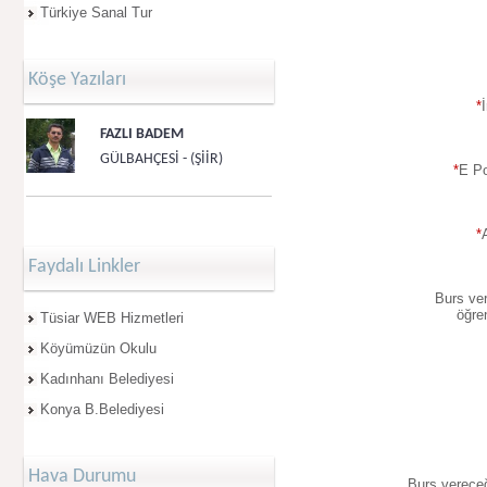
Türkiye Sanal Tur
Köşe Yazıları
*
İ
FAZLI BADEM
GÜLBAHÇESİ - (ŞİİR)
*
E Po
*
Faydalı Linkler
Burs ve
öğre
Tüsiar WEB Hizmetleri
Köyümüzün Okulu
Kadınhanı Belediyesi
Konya B.Belediyesi
Hava Durumu
Burs verece