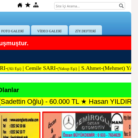
FOTO GALERİ
VİDEO GALERİ
ZİY.DEFTERİ
uşmuştur.
ile SARI-
|
S.Ah
met-(Mehmet) YAŞAR-
(Yakup Eşi)
(Mehmet Oğlu)
Olanlar
0.000 TL
★
Hasan YILDIRIM - 51.000 TL
★
Kaz