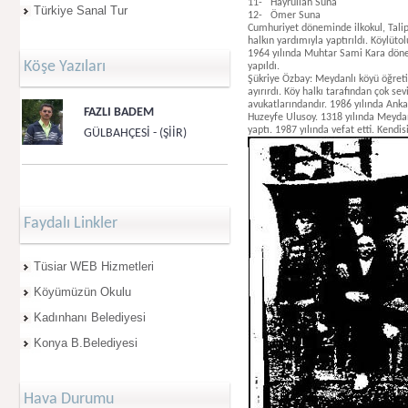
11-
Hayrullah Suna
Türkiye Sanal Tur
12-
Ömer Suna
Cumhuriyet döneminde ilkokul, Tali
halkın yardımıyla yaptırıldı. Köylüt
1964 yılında Muhtar Sami Kara döne
Köşe Yazıları
yapıldı.
Şükriye Özbay: Meydanlı köyü öğreti
ayırırdı. Köy halkı tarafından çok sev
avukatlarındandır. 1986 yılında Ank
FAZLI BADEM
Huzeyfe Ulusoy.
1318
yılında Meyda
yaptı. 1987 yılında vefat etti. Kendi
GÜLBAHÇESİ - (ŞİİR)
Faydalı Linkler
Tüsiar WEB Hizmetleri
Köyümüzün Okulu
Kadınhanı Belediyesi
Konya B.Belediyesi
Hava Durumu