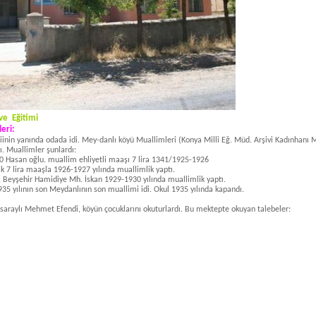
ve Eğitimi
eri:
iinin yanında odada idi. Mey-danlı köyü Muallimleri (Konya Milli Eğ. Müd. Arşivi Kadınhanı M
ı. Muallimler şunlardı:
0 Hasan oğlu. muallim ehliyetli
maaşı 7 lira 1341/1925-1926
k 7 lira maaşla 1926-1927 yı­
lında muallimlik yaptı.
i, Beyşehir Hamidiye Mh. İskan
1929-1930 yılında muallimlik yaptı.
35 yılının son Meydanlının son
muallimi idi. Okul 1935 yılında kapandı.
ksaraylı Mehmet Efendi, köyün
çocuklarını okuturlardı. Bu mektepte okuyan talebeler: