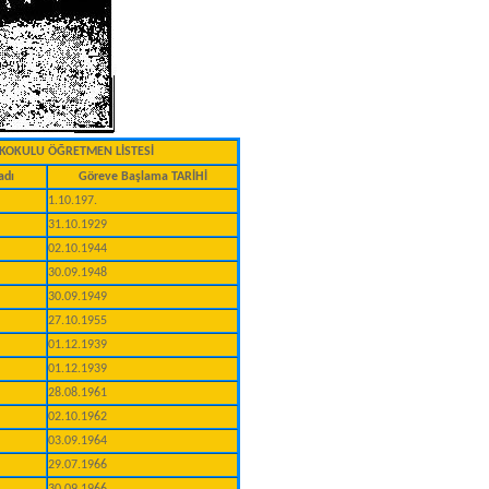
LKOKULU ÖĞRETMEN LİSTESİ
adı
Göreve Başlama TARİHİ
1.10.197.
31.10.1929
02.10.1944
30.09.1948
30.09.1949
27.10.1955
01.12.1939
01.12.1939
28.08.1961
02.10.1962
03.09.1964
29.07.1966