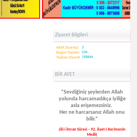
Ziyaret Bilgileri
Aktif Ziyaretçi
2
Bugün Toplam
234
Toplam Ziyaret
758649
BİR AYET
“Sevdiğiniz şeylerden Allah
yolunda harcamadıkça iyiliğe
asla erişemezsiniz.
Her ne harcarsanız Allah onu
bilir.”
(Âl-i İmran Sûresi – 92. Âyet-i Kerimenin
Meâli)