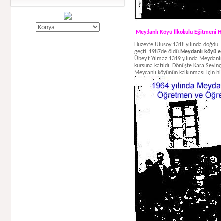
Meydanlı Köyü İlkokulu Eğitmeni 
Huzeyfe Ulusoy 1318 yılında doğdu. 
geçti. 1987de öldü.
Meydanlı köyü e
Übeyit Yılmaz 1319 yılında Meydanl
kursuna katıldı. Dönüşte Kara Sevin
Meydanlı köyünün kalkınması için hi