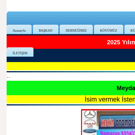
Anasayfa
BAŞKAN
DERNEĞİMİZ
KÖYÜMÜZ
KÜ
2025 Yıl
İLETİŞİM
**
Meydan
İsim vermek İstemeyen Hayırsever -