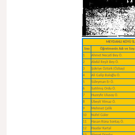
MEYDANLI KÖYÜ İ
Sno
Öğretmenin Adı ve Soy
1
Ahmet Necati Bey Ö.
2
Abdül Reşit Bey Ö.
3
Şükriye Öztürk (Özbay)
4
Ali Galip Baloğlu Ö.
5
Süleyman Er Ö.
6
Satılmış Ordu Ö.
7
Huzeyfe Ulusoy Ö.
8
Übeyit Yılmaz Ö.
9
Mehmet Çelik
10
Nüfel Güler
11
Hasan Rüna Sontaş Ö.
12
Haydar Kartal