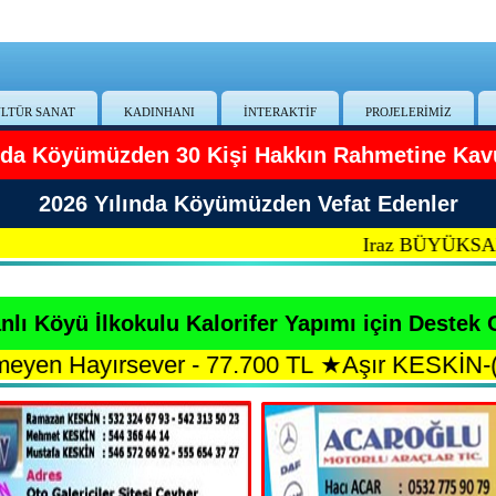
LTÜR SANAT
KADINHANI
İNTERAKTİF
PROJELERİMİZ
ında Köyümüzden 30 Kişi Hakkın Rahmetine Kav
2026 Yılında Köyümüzden Vefat Edenler
Iraz BÜYÜKSARI-
|
Cem
(Ali Eşi)
lı Köyü İlkokulu Kalorifer Yapımı için Destek 
 77.700 TL
★
Aşır KESKİN-(Sadettin Oğlu) - 6