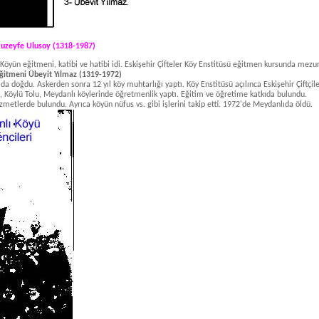
Huzeyfe Ulusoy (1318-1987)
Köyün eğitmeni, katibi ve hatibi
idi. Eskişehir Çifteler Köy Enstitüsü eğitmen kursunda mezu
ğitmeni Übeyit Yılmaz (1319-1972)
ıda doğdu. Askerden sonra 12 yıl
köy muhtarlığı yaptı. Köy Enstitüsü açılınca Eskişehir Çiftçi
ç, Köylü Tolu, Meydanlı köylerinde öğretmenlik yaptı. Eğitim ve öğretime katkıda bulundu.
zmetlerde bulundu. Ayrıca kö­
yün nüfus vs. gibi işlerini takip etti. 1972'de Meydanlıda öldü.