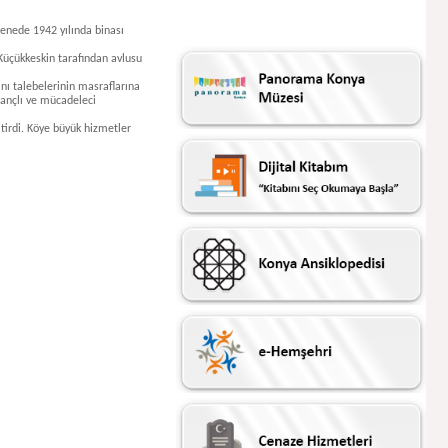
 senede 1942
yılında binası
 Küçükkeskin
tarafından avlusu
ını talebelerinin
masraflarına
nançlı ve
mücadeleci
itirdi. Köye
büyük hizmetler