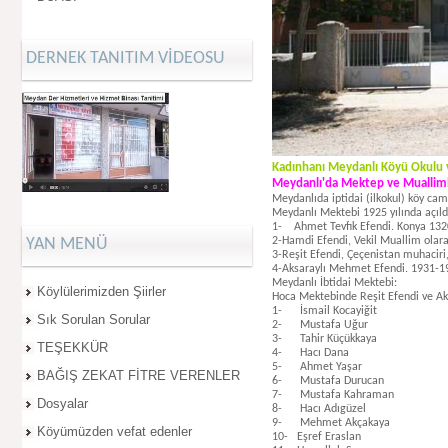
DERNEK TANITIM VİDEOSU
Kadınhanı Meydanlı Köyü Okulu 
Meydanlı'da Mektep ve Mualliml
Meydanlıda iptidai (ilkokul) köy cam
Meydanlı Mektebi 1925 yılında açıld
1-
Ahmet Tevfık Efendi. Konya 132
YAN MENÜ
2-
Hamdi Efendi, Vekil Muallim olara
3-
Reşit Efendi, Çeçenistan muhacir
4-
Aksaraylı Mehmet Efendi. 1931-19
Meydanlı İbtidai Mektebi:
Köylülerimizden Şiirler
Hoca Mektebinde Reşit Efendi ve A
1-
İsmail Kocayiğit
Sık Sorulan Sorular
2-
Mustafa Uğur
3-
Tahir Küçükkaya
TEŞEKKÜR
4-
Hacı Da­
na
5-
Ahmet Yaşar
BAĞIŞ ZEKAT FİTRE VERENLER
6-
Mustafa Durucan
7-
Mustafa Kahraman
Dosyalar
8-
Hacı Adıgüzel
9-
Mehmet Akçakaya
Köyümüzden vefat edenler
10-
Eşref Eraslan