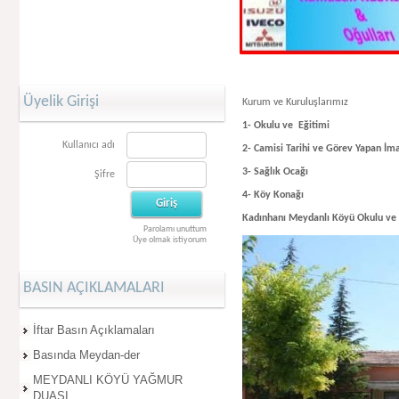
Üyelik Girişi
Kurum ve Kuruluşlarımız
1- Okulu ve Eğitimi
Kullanıcı adı
2- Camisi Tarihi ve Görev Yapan İm
3- Sağlık Ocağı
Şifre
4- Köy Konağı
Kadınhanı Meydanlı Köyü Okulu ve
Parolamı unuttum
Üye olmak istiyorum
BASIN AÇIKLAMALARI
İftar Basın Açıklamaları
Basında Meydan-der
MEYDANLI KÖYÜ YAĞMUR
DUASI