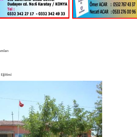
amları
 Eğitimi