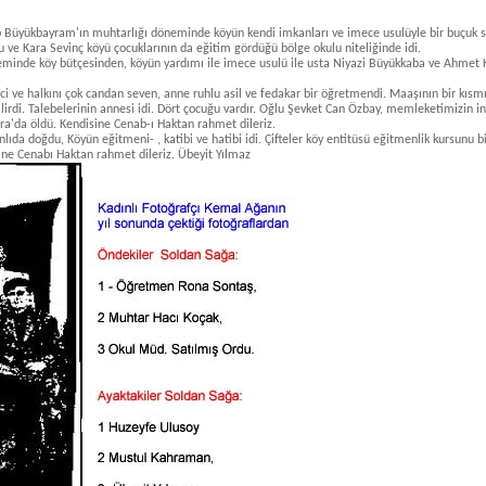
p Büyükbayram'ın muhtarlığı dö­
neminde köyün kendi imkanları ve imece usulüyle bir buçuk
olu ve Kara Sevinç köyü
çocuklarının da eğitim gördüğü bölge okulu niteliğinde idi.
minde köy bütçesinden, köyün yardımı ile imece usulü ile usta Niyazi Büyükkaba ve Ahmet
ci ve halkını çok candan seven,
anne ruhlu asil ve fedakar bir öğretmendi. Maaşının bir kısm
ilirdi. Talebelerinin annesi
idi. Dört çocuğu vardır. Oğlu Şevket Can Özbay, memleketimizin i
ara'da öldü. Kendisine
Cenab-ı Haktan rahmet dileriz.
nlıda doğdu, Köyün eğitmeni- ,
katibi ve hatibi idi. Çifteler köy entitüsü eğitmenlik kursunu b
sine Cenabı Haktan rah­
met dileriz. Übeyit Yılmaz