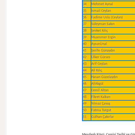
34
Mehmet Aynal
35
İsmail Ceylan
36
Fadime Uslu (Ceylan)
37
Süleyman Sakın
38
Şevket Kılıç
39
Muammer Ergin
40
AysunÜnal
41
Şerife Günaydın
42
Ülker Gürses
43
Arif Ceylan
44
Ali Kılıç
45
Hasan Güzelaydın
46
AliAkgül
47
Cemil Alton
48
Fikret Kalkan
49
Yılmaz Çavuş
50
Fatma Turgut
51
Gülhan Çakırlar
Meydanlı Köyü Camisi Tarihi ve Gö