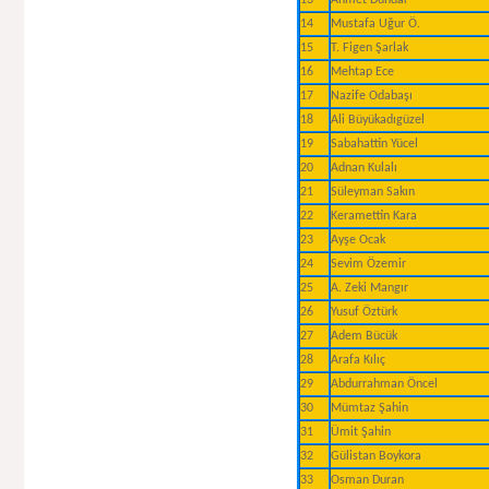
13
Ahmet Dündar
14
Mustafa Uğur Ö.
15
T. Figen Şarlak
16
Mehtap Ece
17
Nazife Odabaşı
18
Ali Büyükadıgüzel
19
Sabahattin Yücel
20
Adnan Kulalı
21
Süleyman Sakın
22
Keramettin Kara
23
Ayşe Ocak
24
Sevim Özemir
25
A. Zeki Mangır
26
Yusuf Öztürk
27
Adem Bücük
28
Arafa Kılıç
29
Abdurrahman Öncel
30
Mümtaz Şahin
31
Ümit Şahin
32
Gülistan Boykora
33
Osman Duran