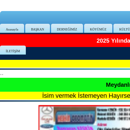
Anasayfa
BAŞKAN
DERNEĞİMİZ
KÖYÜMÜZ
KÜLTÜ
2025 Yılınd
İLETİŞİM
**
Meydanlı
İsim vermek İstemeyen Hayırsever - 77.