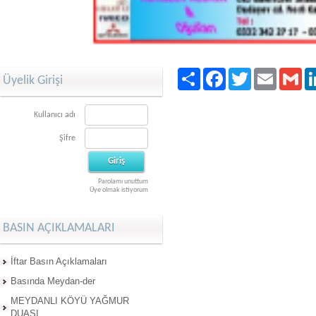
Paylaş
Facebook
Twitter
Email
Gma
Üyelik Girişi
Kullanıcı adı
Şifre
Parolamı unuttum
Üye olmak istiyorum
BASIN AÇIKLAMALARI
İftar Basın Açıklamaları
Basında Meydan-der
MEYDANLI KÖYÜ YAĞMUR
DUASI