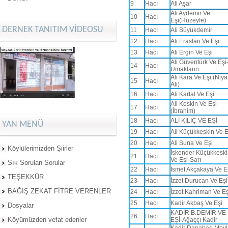
9
Hacı
Ali Aşar
Ali Aydemir Ve
10
Hacı
Eşi(Huzeyfe)
DERNEK TANITIM VİDEOSU
11
Hacı
Ali Büyükdemir
12
Hacı
Ali Eraslan Ve Eşi
13
Hacı
Ali Ergin Ve Eşi
Ali Güventürk Ve Eşi
14
Hacı
Umakların
Ali Kara Ve Eşi (Niya
15
Hacı
Ali)
16
Hacı
Ali Kartal Ve Eşi
Ali Keskin Ve Eşi
17
Hacı
(İbrahim)
18
Hacı
ALİ KILIÇ VE EŞİ
YAN MENÜ
19
Hacı
Ali Küçükkeskin Ve E
20
Hacı
Ali Suna Ve Eşi
Köylülerimizden Şiirler
İskender Küçükkesk
21
Hacı
Ve Eşi-Sarı
Sık Sorulan Sorular
22
Hacı
İsmet Akçakaya Ve E
TEŞEKKÜR
23
Hacı
İzzet Durucan Ve Eşi
BAĞIŞ ZEKAT FİTRE VERENLER
24
Hacı
İzzet Kahriman Ve Eş
25
Hacı
Kadir Akbaş Ve Eşi
Dosyalar
KADİR B.DEMİR VE
26
Hacı
Köyümüzden vefat edenler
EŞİ-Ağaççı Kadir