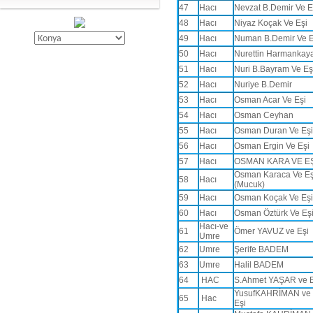
47
Hacı
Nevzat B.Demir Ve E
48
Hacı
Niyaz Koçak Ve Eşi
49
Hacı
Numan B.Demir Ve E
50
Hacı
Nurettin Harmankay
51
Hacı
Nuri B.Bayram Ve Eş
52
Hacı
Nuriye B.Demir
53
Hacı
Osman Acar Ve Eşi
54
Hacı
Osman Ceyhan
55
Hacı
Osman Duran Ve Eşi
56
Hacı
Osman Ergin Ve Eşi
57
Hacı
OSMAN KARA VE E
Osman Karaca Ve Eş
58
Hacı
(Mucuk)
59
Hacı
Osman Koçak Ve Eşi
60
Hacı
Osman Öztürk Ve Eş
Hacı-ve
61
Ömer YAVUZ ve Eşi
Umre
62
Umre
Şerife BADEM
63
Umre
Halil BADEM
64
HAC
S.Ahmet YAŞAR ve 
YusufKAHRİMAN ve
65
Hac
Eşi