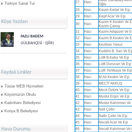
Kadir Danabaş-Mevl
27
Hacı
Türkiye Sanal Tur
Oğlu
28
Hacı
Kasım Kartal Ve Eşi
29
Hacı
Kaşif Acar Ve Eşi
Köşe Yazıları
Kazım K.Keskin Ve E
30
Hacı
Kazım Çavuş
31
Hacı
Kazim Adıgüzel Ve E
FAZLI BADEM
32
Hacı
Kazim B.Keskin Ve E
GÜLBAHÇESİ - (ŞİİR)
33
Hacı
Keziban Yavuz
34
Hacı
Kuddisi B. Sarı Ve Eş
35
Hacı
Lütfi B.Kaba Ve Eşi
36
Hacı
Lütfi Durucan Ve Eşi
37
Hacı
Lütfi Yerlikaya Ve Eşi
Faydalı Linkler
38
Hacı
M.Ali Keskin Ve Eşi
39
Hacı
MECİT AKKUŞ
Tüsiar WEB Hizmetleri
40
Hacı
Mecit Öztürk Ve Eşi
Köyümüzün Okulu
41
Hacı
Mustul Ergin Ve Eşi
Kadınhanı Belediyesi
42
Hacı
Mustul Kahriman Ve 
43
Hacı
Nafi Çetin
Konya B.Belediyesi
44
Hacı
Nafiz Çetin Ve Eşi
45
Hacı
Necati Acar Ve Eşi
Hava Durumu
46
Hacı
Necati Kahriman Ve 