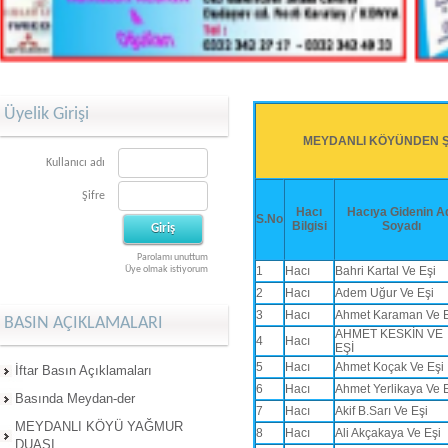
Üyelik Girişi
MEYDANLI KÖYÜNDEN ŞU
Kullanıcı adı
Şifre
Hacı
Hacıya Gidenin A
S.No
Bilgisi
Soyadı
Parolamı unuttum
Üye olmak istiyorum
1
Hacı
Bahri Kartal Ve Eşi
2
Hacı
Adem Uğur Ve Eşi
3
Hacı
Ahmet Karaman Ve E
BASIN AÇIKLAMALARI
AHMET KESKİN VE
4
Hacı
EŞİ
5
Hacı
Ahmet Koçak Ve Eşi
İftar Basın Açıklamaları
6
Hacı
Ahmet Yerlikaya Ve 
Basında Meydan-der
7
Hacı
Akif B.Sarı Ve Eşi
MEYDANLI KÖYÜ YAĞMUR
8
Hacı
Ali Akçakaya Ve Eşi
DUASI