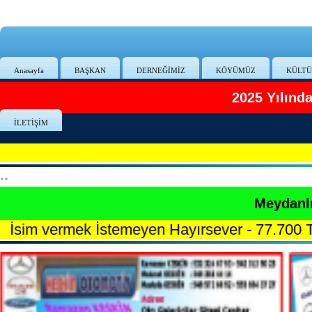
Anasayfa
BAŞKAN
DERNEĞİMİZ
KÖYÜMÜZ
KÜLTÜ
2025 Yılınd
İLETİŞİM
**
Meydanlı
emeyen Hayırsever - 77.700 TL
★
Aşır KESKİN-