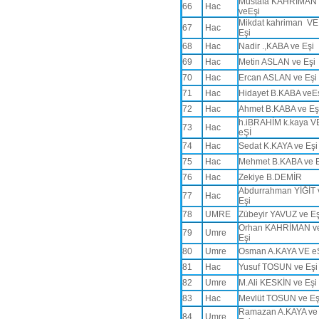
Mustafa KAHRİMAN
66
Hac
veEşi
Mikdat kahriman VE
67
Hac
Eşi
68
Hac
Nadir .,KABA ve Eşi
69
Hac
Metin ASLAN ve Eşi
70
Hac
Ercan ASLAN ve Eşi
71
Hac
Hidayet B.KABA veE
72
Hac
Ahmet B.KABA ve Eş
h.iBRAHİM k.kaya V
73
Hac
eŞİ
74
Hac
Sedat K.KAYA ve Eş
75
Hac
Mehmet B.KABA ve 
76
Hac
Zekiye B.DEMİR
Abdurrahman YİĞİT 
77
Hac
Eşi
78
UMRE
Zübeyir YAVUZ ve E
Orhan KAHRİMAN v
79
Umre
Eşi
80
Umre
Osman A.KAYA VE e
81
Hac
Yusuf TOSUN ve Eş
82
Umre
M.Ali KESKİN ve Eşi
83
Hac
Mevlüt TOSUN ve E
Ramazan A.KAYA ve
84
Umre