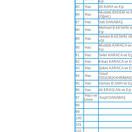
Eşi
85
Hac
Ali KARA ve Eşi
Mustafa BADEM ve E
86
Hac
(Öğret.)
87
Hac
Sati DANABAŞ
Mehmet B.KESKİN v
88
Hac
Eşi
Vahdet B.KESKİN V
89
Hac
eŞİ
Mustafa KARACA ve
90
Hac
Eşi
91
Hac
Sefer KARACA ve E
92
Hac
Erkan KARACA ve E
93
Hac
Şükrü KARACA ve E
Yusuf
94
Hac
ÖZGÜR(KAHRİMAN
95
Hac
Osman B.SARI ve E
96
Hac
Ali ERASLAN ve Eşi
Hacı-ve
97
Kaşif DANABAŞ
Umre
98
99
100
101
102