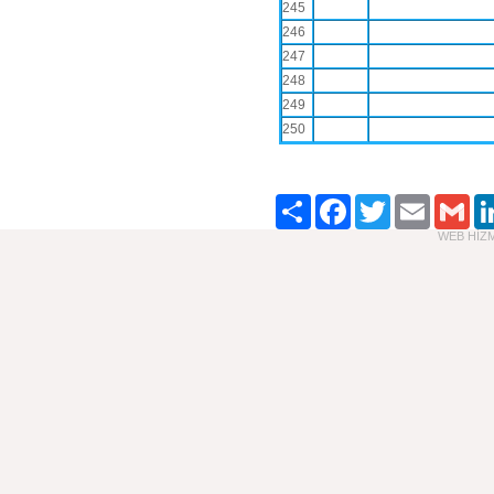
245
246
247
248
249
250
Paylaş
Facebook
Twitter
Email
Gma
WEB HİZME